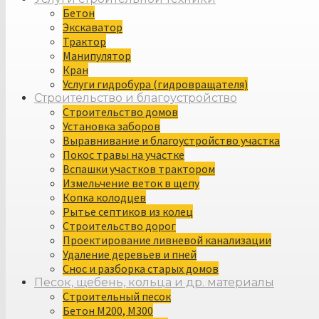
Бетон
Экскаватор
Трактор
Манипулятор
Кран
Услуги гидробура (гидровращателя)
Строительство и благоустройство
Строительство домов
Установка заборов
Выравнивание и благоустройство участка
Покос травы на участке
Вспашки участков трактором
Измельчение веток в щепу
Копка колодцев
Рытье септиков из колец
Строительство дорог
Проектирование ливневой канализации
Удаление деревьев и пней
Снос и разборка старых домов
Песок, щебень, кольца и др. материалы
Строительный песок
Бетон М200, М300