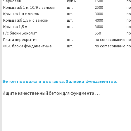
Чернозем
куб.м
1500
по
Кольца жб 1 м. 10/9 с замком
шт.
2500
по
Крышка 1 м с люком
шт.
3000
по
Кольца жб 1,5 м с замком
шт.
4000
по
Крышка 1,5 м
шт.
3600
по
Г/с блоки Бонолит
550
по
Плита перекрытия
шт.
по согласованию
по
ФБС блоки фундаментные
шт.
по согласованию
по
Бетон продажа и доставка. Заливка фундаментов.
Ищите качественный бетон для фундмента …