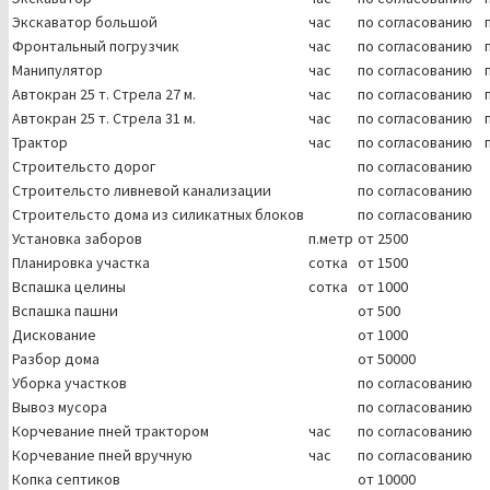
Экскаватор большой
час
по согласованию
Фронтальный погрузчик
час
по согласованию
Манипулятор
час
по согласованию
Автокран 25 т. Стрела 27 м.
час
по согласованию
Автокран 25 т. Стрела 31 м.
час
по согласованию
Трактор
час
по согласованию
Строительсто дорог
по согласованию
Строительсто ливневой канализации
по согласованию
Строительсто дома из силикатных блоков
по согласованию
Установка заборов
п.метр
от 2500
Планировка участка
сотка
от 1500
Вспашка целины
сотка
от 1000
Вспашка пашни
от 500
Дискование
от 1000
Разбор дома
от 50000
Уборка участков
по согласованию
Вывоз мусора
по согласованию
Корчевание пней трактором
час
по согласованию
Корчевание пней вручную
час
по согласованию
Копка септиков
от 10000