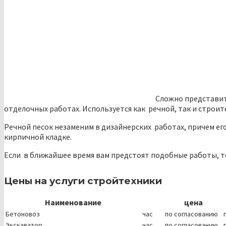
Сложно представит
отделочных работах. Используется как речной, так и строит
Речной песок незаменим в дизайнерских работах, причем ег
кирпичной кладке.
Если в ближайшее время вам предстоят подобные работы, 
Цены на услуги стройтехники
Наименование
цена
Бетоновоз
час
по согласованию
Экскаватор
час
по согласованию