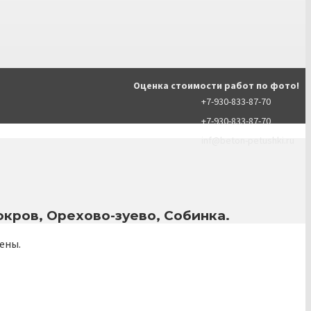
Оценка стоимости работ по фото!
+7-930-833-87-70
+7-930-833-87-70
inf@beton-petushki.ru
кров, Орехово-зуево, Собинка.
ены.