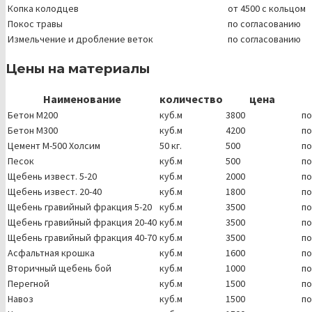
Копка колодцев
от 4500 с кольцом
Покос травы
по согласованию
Измельчение и дробление веток
по согласованию
Цены на материалы
Наименование
количество
цена
Бетон М200
куб.м
3800
по
Бетон М300
куб.м
4200
по
Цемент М-500 Холсим
50 кг.
500
по
Песок
куб.м
500
по
Щебень извест. 5-20
куб.м
2000
по
Щебень извест. 20-40
куб.м
1800
по
Щебень гравийный фракция 5-20
куб.м
3500
по
Щебень гравийный фракция 20-40
куб.м
3500
по
Щебень гравийный фракция 40-70
куб.м
3500
по
Асфальтная крошка
куб.м
1600
по
Вторичный щебень бой
куб.м
1000
по
Перегной
куб.м
1500
по
Навоз
куб.м
1500
по