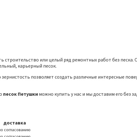
ь строительство или целый ряд ремонтных работ без песка. О
ельный, карьерный песок.
о зернистость позволяет создать различные интересные пове
то
песок Петушки
можно купить у нас и мы доставим его без з
доставка
по согласованию
по согласованию