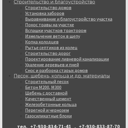
Строительство и благоустройство
Строительство домов
Установка заборов
Выравнивание и благоустройство участка
Покос травы на участке
Вспашки участков трактором
Измельчение веток в щепу
Копка колодцев
Рытье септиков из колец
Строительство дорог
Проектирование ливневой канализации
Удаление деревьев и пней
Снос и разборка старых домов
Песок, щебень, кольца и др. материалы
Строительный песок
Бетон М200, М300
Щебень с доставкой
Качественный цемент
Железобетонные кольца
Перегной и чернозем
Газосиликатные блоки
тел.
+7-930-834-71-41
,
+7-930-833-87-70