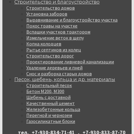
Строительство и благоустройство
Строительство домов
Установка заборов
Выравнивание и благоустройство участка
Покос травы на участке
Вспашки участков трактором
Измельчение веток в щепу
Копка колодцев
Рытье септиков из колец
Строительство дорог
Проектирование ливневой канализации
Удаление деревьев и пней
Снос и разборка старых домов
Песок, щебень, кольца и др. материалы
Строительный песок
Бетон М200, М300
Щебень с доставкой
Качественный цемент
Железобетонные кольца
Перегной и чернозем
Газосиликатные блоки
тел.
+7-930-834-71-41
,
+7-930-833-87-70